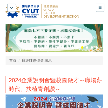
跳
到
主
要
內
容
區
首頁
職涯輔導-最新訊息
2024企業說明會暨校園徵才～職場薪
時代、扶植青創讚～