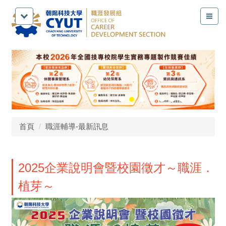
跳
到
主
要
內
容
區
首頁
職涯輔導-最新訊息
2025企業說明會暨校園徵才～職涯．
植芽～