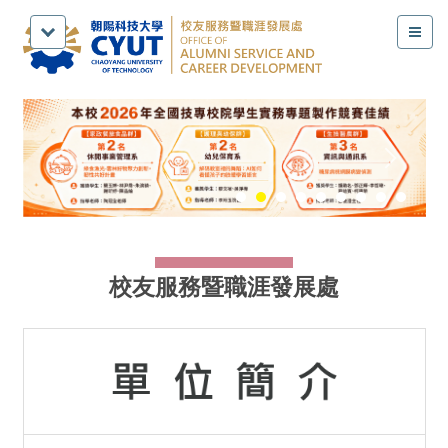
跳
到
主
要
內
容
區
校友服務暨職涯發展處