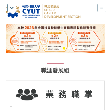
跳
到
主
要
內
容
區
職涯發展組