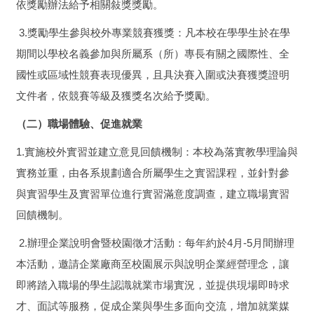
依獎勵辦法給予相關敍獎獎勵。
3.獎勵學生參與校外專業競賽獲獎：凡本校在學學生於在學
期間以學校名義參加與所屬系（所）專長有關之國際性、全
國性或區域性競賽表現優異，且具決賽入圍或決賽獲獎證明
文件者，依競賽等級及獲獎名次給予獎勵。
（二）職場體驗、促進就業
1.實施校外實習並建立意見回饋機制：本校為落實教學理論與
實務並重，由各系規劃適合所屬學生之實習課程，並針對參
與實習學生及實習單位進行實習滿意度調查，建立職場實習
回饋機制。
2.辦理企業說明會暨校園徵才活動：每年約於4月-5月間辦理
本活動，邀請企業廠商至校園展示與說明企業經營理念，讓
即將踏入職場的學生認識就業市場實況，並提供現場即時求
才、面試等服務，促成企業與學生多面向交流，增加就業媒