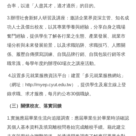
合率，以達「人盡其才，適才適所」的目的。
3.辦理社會新鮮人研習及講座：邀請企業界資深主管、知名成
功人士及傑出校友，以其專業學養與經驗，分享自身之職場
奮鬥經驗，提供學生了解各行業之生態、產業發展、就業市
場分析與未來發展前景，以及求職陷阱、求職技巧、人際關
係、履歷自傳撰寫訓練、自我品牌行銷、自我包裝行銷等求
職常識，每學年度約辦理60場次之講座活動。
4.設置多元就業服務資訊平台：建置「多元就業服務網站」
（網址：http://myep.cyut.edu.tw），提供學生及雇主線上登
錄求職、求才服務，每月約公布30個職缺。
（三）關懷校友、落實回饋
1.實施應屆畢業生流向追蹤調查：應屆畢業生於畢業時須確認
其個人基本資料及填寫離校問卷始完成離校手續。藉此建立