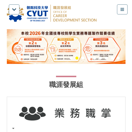
跳
到
主
要
內
容
區
職涯發展組